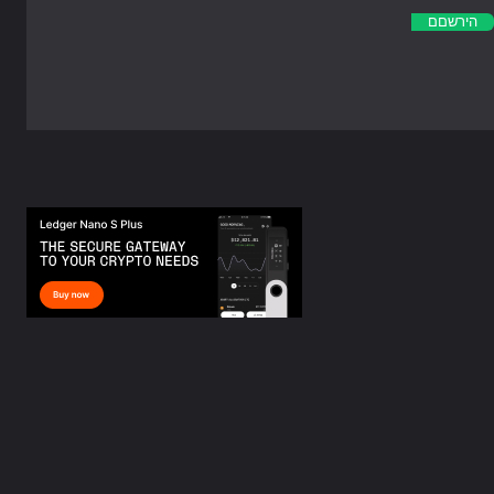
הירשםם