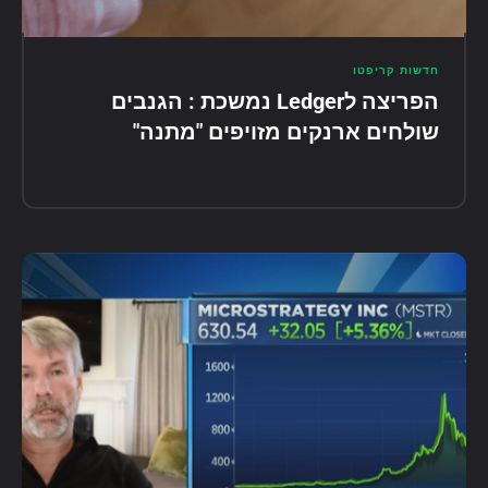
חדשות קריפטו
הפריצה לLedger נמשכת : הגנבים
שולחים ארנקים מזויפים "מתנה"