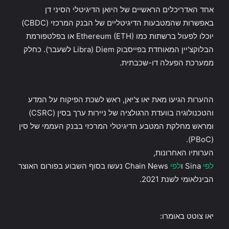
אחד האדריכלים הראשיים של היואן הדיגיטלי הסיני דן
באפשרות שהמטבעות הדיגיטליים של הבנק המרכזי (CBDC)
יוכלו לפעול ברשתות כמו Ethereum (ETH) או בפלטפורמת
הבלוקצ'יין המאוחדת בפייסבוק Diem (Libra לשעבר). כחלק
ממערכת הפעלה דו-שכבתית.
ההערות הגיעו מאת יאו צ'יאן, ראש לשכת הפיקוח על המדע
והטכנולוגיה בוועדת הרגולציה של ניירות ערך בסין (CSRC)
ומראש מחלקת המטבע הדיגיטלי המרכזי בבנק העממי של סין
(PBoC).
הערותיו האחרונות,
לפי
Sina ו
לפי
Chain News נעשו בסוף השבוע בפורום האוצר
הבינלאומי לשנת 2021.
יאו צוטט באומרו: