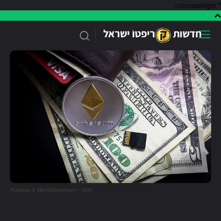
" crossorigin/>
מקור : WorldSpectrum מ Pixabay