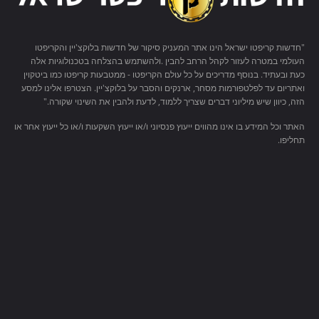
"חדשות קריפטו ישראל הינו אתר המעניק סיקור של חדשות בלוקצ'יין והקריפטו
העולמי במטרה לעזור לקהל הרחב להבין .ולהשתמש בהצלחה בטכנולוגיות אלה
כעת ובעתיד. בנוסף מדריכים על כל עולם הקריפטו - ממטבעות קריפטו כמו ביטקוין
ואתריום עד לפלטפורמות מסחר, ארנקים והסבר על בלוקצ'יין. הצטרפו אלינו למסע
הזה, כיוון שיש מיליוני דברים שצריך ללמוד, לדעת ולהבין את השינוי שקורה."
האתר וכל המידע בו אינו מהווים ייעוץ פנסיוני ו/או ייעוץ השקעות ו/או כל ייעוץ אחר או
תחליפו.