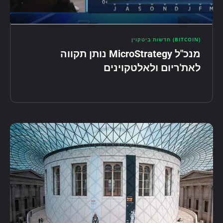
(BITCOIN) חדשות ביטקוין
מנכ"ל MicroStrategy נותן תקווה
לאת'ריום ולאלטקוינים