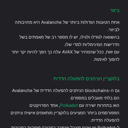
ביזור
אחת הטענות הגדולות ביותר של Avalanche היא מחויבותה
לביזור.
בהשוואה לגודלו ולגילו, יש לו מספר רב של מאמתים בשל
הדרישות המינימליות למדי שלו.
עם זאת, ככל שהמחיר של AVAX עלה כך הפך להיות יקר יותר
להפוך לאימות.
בלוקצ'יין הניתנים להפעלה הדדית
גם ה-blockchains הניתנים להפעלה הדדית של Avalanche
הם בלתי מוגבלים במספרם.
הוא בתחרות ישירה עם
Polkadot
, אחד הפרויקטים
המפורסמים ביותר המציעים בלוקצ'יין מותאמים אישית וניתנים
להפעלה הדדית.
ל-Polkadot יש שטח מוגבל שנמכר במכירה פומבית במכירות