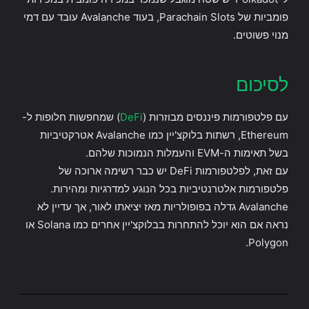
פומביות של Parachain Slots, בעוד Avalanche עובד עם דמי
מנוי פשוטים.
לסיכום
עם פלטפורמות פיננסים מבוזרות (
DeFi
) שמחפשות חלופות ל-
Ethereum, רשתות בלוקצ'יין כמו Avalanche אטרקטיביות
בשל תאימות ה-EVM והעמלות הנמוכות שלהם.
עם זאת, לפלטפורמות DeFi יש כבר רשימה ארוכה של
פלטפורמות אלטרנטיביות בכל הנוגע למדרגיות ומהירות.
Avalanche גדלה בפופולריות מאז יציאתו לאור, אך עדיין לא
נראה אם ​​הוא יוכל להתחרות בבלוקצ'יין אחרים כמו Solana או
Polygon.