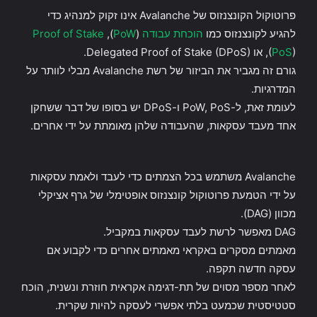
פרוטוקול הקונצנזוס של Avalanche אינו זקוק למנהיג כדי
להגיע לקונצנזוס כמו
הוכחת עבודה
(
PoW
),
Proof of Stake
), או Delegated Proof of Stake (DPoS).
PoS
(
גורם זה מגביר את הביזור של רשת Avalanche מבלי לוותר על
המדרגיות.
לעומת זאת, ל-PoW, PoS ו-DPoS יש בסופו של דבר ששחקן
אחד מעבד עסקאות, שהעבודה שלהן מאומתת על ידי אחרים.
Avalanche משתמש בכל הצמתים כדי לעבד ולאמת עסקאות
על ידי הטמעת פרוטוקול קונצנזוס אופטימלי של גרף אציקלי
מכוון (DAG).
DAG מאפשר לרשת לעבד עסקאות במקביל.
מאמתים מסקרים באקראי מאמתים אחרים כדי לקבוע אם
עסקה חדשה תקפה.
לאחר מספר מסוים של תת-דגימה אקראית חוזרת ונשנית, הוכח
סטטיסטית שכמעט בלתי אפשרי לעסקה להיות שקרית.