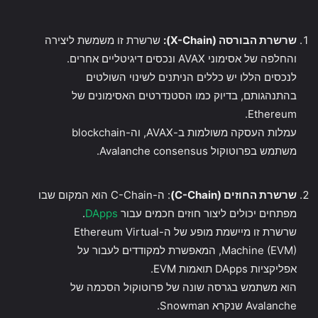
שרשרת הבורסה (X-Chain):
שרשרת זו משמשת ליצירה
והחלפה של אסימוני AVAX ונכסים דיגיטליים אחרים.
לנכסים הללו יש כללים הניתנים לשינוי השולטים
בהתנהגותם, בדיוק כמו הסטנדרטים האסימונים של
Ethereum.
עמלות העסקה משולמות ב-AVAX, וה-blockchain
משתמש בפרוטוקול Avalanche consensus.
שרשרת החוזים (C-Chain)
: ה-C-Chain הוא המקום שבו
מפתחים יכולים ליצור חוזים חכמים עבור
DApps
.
שרשרת זו מיישמת מופע של ה-Ethereum Virtual
Machine (EVM), המאפשרת למקודדים לעבור על
אפליקציות DApps תואמות EVM.
הוא משתמש בגרסה שונה של פרוטוקול הסכמה של
Avalanche שנקרא Snowman.