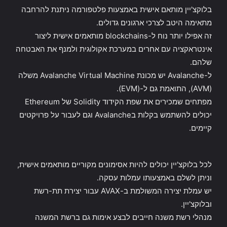
בלוקצ'יין מותאם אישית באמצעות פלטפורמה ניתנת להרחבה
מתאימה היטב לצרכי ארגונים גדולים.
זה אפילו יותר נוח ל-blockchains מותאמים אישית ליצור
אינטראקציה עם אחרים במערכת אקולוגית ולמנף את האבטחה
שלהם.
ל-Avalanche יש מכונת Avalanche Virtual Machine משלה
(AVM), התואמת גם ל-(EVM).
מפתחים שמכירים את שפת הקידוד Solidity של Ethereum
יכולים להשתמש בקלות בAvalanche וגם לעבור על פרויקטים
קיימים.
לכל בלוקצ'יין יכולים להיות אסימונים מקוריים מותאמים אישית,
וניתן לשלם באמצעותו עמלות עסקה.
יש עמלת יצירה המשולמת ב-AVAX עבור יצירת תת-רשת
ובלוקצ'יין.
מנהלי רשת משנה חייבים לבצע אימות גם ברשת המשנה