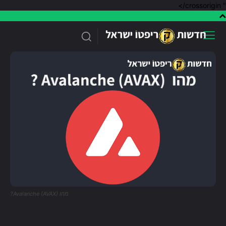
" crossorigin/>
מהו Avalanche (AVAX)?