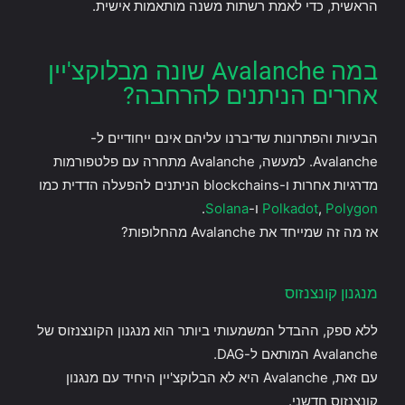
הראשית, כדי לאמת רשתות משנה מותאמות אישית.
במה Avalanche שונה מבלוקצ'יין
אחרים הניתנים להרחבה?
הבעיות והפתרונות שדיברנו עליהם אינם ייחודיים ל-
Avalanche. למעשה, Avalanche מתחרה עם פלטפורמות
מדרגיות אחרות ו-blockchains הניתנים להפעלה הדדית כמו
Polygon
,
Polkadot
ו-
Solana
.
אז מה זה שמייחד את Avalanche מהחלופות?
מנגנון קונצנזוס
ללא ספק, ההבדל המשמעותי ביותר הוא מנגנון הקונצנזוס של
Avalanche המותאם ל-DAG.
עם זאת, Avalanche היא לא הבלוקצ'יין היחיד עם מנגנון
קונצנזוס חדשני.