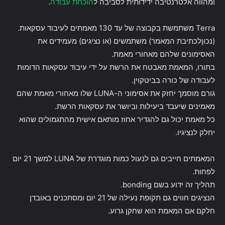
ומהווה אלטרנטיבה ידידותית לסביבה ל
הוכחת עבודה
.
Terra משתמשת בקבוצה של עד 130 מאמתים לעיבוד עסקאות.
(נכוןלכתיבת המאמר) משתמשים (או נציגים) מעמידים את
האסימונים שלהם מאחורי מאמת.
בתורו, המאמת מאבטח את הרשת על ידי עיבוד עסקאות הדומות
לעבודה של כורה בביטקוין.
גורם מוסמך יחזק את אסימוני ה-LUNA שלו מאחורי מאמת שהם
מאמינים שיעבד ביעילות וביושר את עסקאות הרשת.
כל מאמת יכול גם להגדיר אחוז מותאם אישית מהתגמולים שהוא
יחלק לנציגיו.
המאמתים חייבים גם לנעול כמות מוגדרת של LUNA למשך 21 יום
לפחות.
תהליך זה ידוע בשם bonding.
הנציגים חווים גם תקופת נעילה של 21 יום ומסתכנים באובדן
חלקם אם המאמת הוא שחקן גרוע.