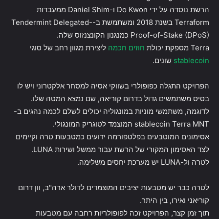
הרשת נוסדה על ידי Do Kwon ו-Daniel Shim ממעבדות
Terraform בשנת 2018 ומשתמשת ב-Tendermint Delegated-
Proof-of-Stake (DPoS) כמנגנון הקונצנזוס שלה.
Terra מספקת יכולת
חוזים חכמה
ליצירת מגוון רחב של סוגי
stablecoin
שונים.
הפרויקט התגלה כפופולרי בשווקי אסיה למסחר אלקטרוני ויש לו
בסיס משתמשים גדול בדרום קוריאה, שם נמצא המטה שלו.
לדוגמה, משתמשי מוניות במונגוליה יכולים לשלם לכמה נהגים ב-
stablecoin Terra MNT המוצמד לטוגריק המונגולי.
אסימונים המוטבעים בפלטפורמה ידועים כמטבעות טרה וקיימים
לצד האסימון המקורי של הרשת עבור ממשל ושירות LUNA.
לטרה ול-LUNA יש מערכת יחסים משלימה.
לטרה כבר יש מטבעות יציבים המוצמדים לדולר ארה"ב, וון דרום
קוריאני ואירו, בין היתר.
תוך זמן קצר, הפרויקט זכה לפופולריות רחבה עם מטבעות