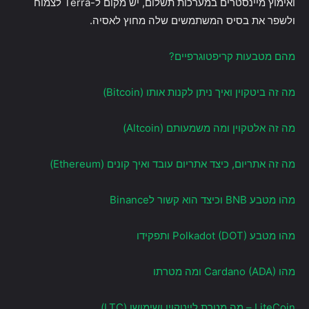
ואימוץ מיינסטרים במערכות תשלום, יש מקום ל-Terra לצמוח
ולשפר את בסיס המשתמשים שלה מחוץ לאסיה.
מהם מטבעות קריפטוגרפיים?
מה זה ביטקוין ואיך ניתן לקנות אותו (Bitcoin)
מה זה אלטקוין ומה משמעותם (Altcoin)
מה זה אתריום, כיצד אתריום עובד ואיך קונים (Ethereum)
מהו מטבע BNB וכיצד הוא קשור לBinance
מהו מטבע Polkadot (DOT) ותפקידו
מהו Cardano (ADA) ומה מטרתו
LiteCoin – מה מטרת לייטקוין ושימושו (LTC)