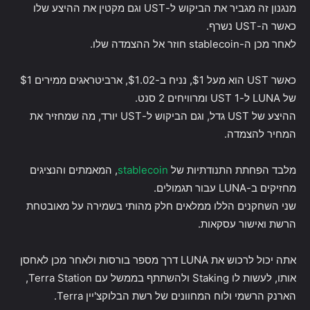
מנגנון זה מגביר את הביקוש ל-UST וגם מקטין את ההיצע שלו
כאשר ה-UST נשרף.
לאחר מכן ה-stablecoin חוזר אל ההצמדה שלו.
כאשר UST הוא מעל $1, נניח ב-$1.02, ארביטראגים ממירים $1
של LUNA ל-1 UST ומרוויחים 2 סנט.
ההיצע של UST גדל, וגם הביקוש ל-UST יורד, מה שמחזיר את
המחיר להצמדה.
מלבד הפחתת התנודתיות של
stablecoin
, המאמתים והנציגים
מחזיקים ב-LUNA עבור תגמולים.
שני השחקנים הללו ממלאים חלק מהותי בשמירה על מאובטחת
הרשת ואישור עסקאות.
אתה יכול לרכוש את LUNA דרך מספר בורסות ולאחר מכן לאחסן
אותו, לעשות לו Staking ולהשתתף בממשל עם Terra Station,
הארנק הרשמי ולוח המחוונים של רשת הבלוקצ'יין Terra.