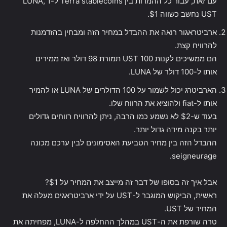
עם זאת, עבור כל ההמרות בין Terra stablecoins ל-LUNA, 1
UST נחשב כשווה $1.
ארביטראגור רואה את ההבדל במחיר הזה ומבחין בהזדמנות
להרוויח קצת.
הם ממשיכים לקנות 100 UST תמורת 98 דולר ואז ממירים
אותו ל-100 דולר של LUNA.
הארביטרג יכול לשמור על 100 הדולרים של LUNA או להמיר
אותו ל-fiat ולהוציא את הרווח שלו.
בעוד ש-$2 לא נשמע כמו הרבה, ניתן להרוויח רווחים גדולים
יותר בקנה מידה גדול יותר.
ההבדל הזה בין מחיר הטביעת האסימונים לבין ערכם מכונה
seigneurage.
אבל איך זה בסופו של דבר זה מייצב את המחיר על $1?
ראשית, הביקוש המוגבר ל-UST על ידי ארביטראגים מעלה את
המחיר של UST.
טרה שורפת את ה-UST במהלך ההחלפה ל-LUNA, מפחיתה את