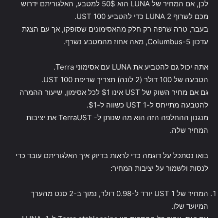
לכן, אם המחיר של LUNA הוא 50$ למטבע, האלגוריתם ידרוש
מכם לשרוף 2 LUNA כדי להטביע 100 UST.
בעבר, טרה שרפה רק חלק מהאסימונים שסופקו, אך עם הצגת
עדכון Columbus-5, מאה אחוז מהמטבע נשרף.
אתה יכול גם להטביע את LUNA עם אסימוני Terra.
הטבעה של 100 דולר (2 לונה) תצריך שריפת 100 UST.
גם אם מחיר השוק של UST אינו $1 לכל אסימון, שיעור ההמרה
להטבעה מתייחס ל-1 UST כשווה ל-$1.
מנגנון ההחלפה הזה הוא מה שנותן ל- TerraUST את יציבות
המחיר שלה.
בואו נסתכל על דוגמה כדי לראות בדיוק איך האלגוריתם עובד כדי
לנסות ולשמור על יציבות המחיר:
המחיר של 1 UST יורד ל-0.98 דולר, נמוך ב-2 סנט מהערך
המיועד שלו.