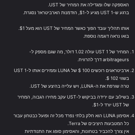
האספקה ​​שלו ומגדילה את המחיר של UST.
ברגע ש-1 UST מגיע ל-$1, הזדמנות הארביטראז' נסגרת.
אותו תהליך עובד הפוך כאשר המחיר של UST הוא מעל $1.
בואו נראה דוגמה נוספת.
המחיר של 1 UST עולה 1.02 דולר, מה שגם מספק ל-
arbitrageurs דרך להרוויח.
ארביטראגים רוכשים 100 $ של LUNA וממירים אותו ל-1 UST
בשווי 102 $.
טרה שורפת את ה-LUNA, ויש עלייה בהיצע של UST.
בשילוב עם ירידה בביקוש ל-UST עקב מחירו הגבוה, המחיר
של UST יורד ל-$1.
אסימון LUNA הוא חלק בלתי נפרד מכל זה ופועל כבטחון עבור
כל המטבעות היציבים של Terra.
אין צורך להכביר בטחונות, והאסימון סופג את התנודתיות