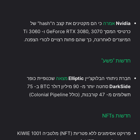
Nvidia
אמרה
כי הם מקטינים את קצב ה"hash" של
כרטיסי המסך GeForce RTX 3080, 3070 ו- 3060 Ti
המיוצרים לאחרונה, כך שהם פחות רצויים לכורי הצפנה.
חדשות "פשע"
חברת ניתוחי הבלוקצ'יין
Elliptic
מצאה
שכנופיית כופר
DarkSide
סחטה יותר מ- 90 מיליון דולר BTC ב- 75
תשלומים מ- 47 קורבנות, (כולל Colonial Pipeline)
חדשות NFTs
פרויקט אסימונים ללא פטריות (NFT) מלטביה KIWIE 1001