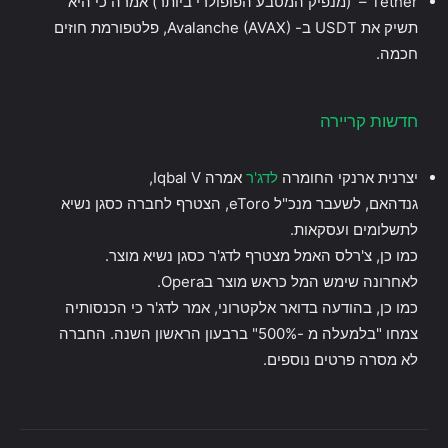
Tether – (מנפיק המטבע הפופולרי ביותר) אמרה כי היא
תשיק את USDT ב- Avalanche (AVAX), פלטפורמת חוזים
חכמה.
חדשות קריירה
יצרנית ארנקי החומרה
לדג'ר
אמרה Iqbal V,
גנדהאם, לשעבר מנכ"ל eToro, הצטרף לחברה כסגן נשיא
לתשלומים ועסקאות.
כמו כן, צ'רלס האמל מצטרף לדג'ר כסגן נשיא מוצר.
לאחרונה שימש המל כראש מוצר בOpera.
כמו כן, בהודעה בדואר אלקטרוני, אמר לדג'ר כי הכנסותיה
צמחו "בלמעלה מ -500%" ברבעון הראשון השנה. החברה
לא מסרה פרטים נוספים.