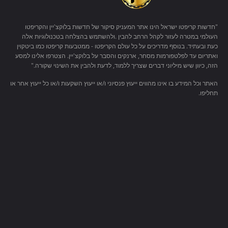
"חדשות קריפטו ישראל הינו אתר המעניק סיקור של חדשות בלוקצ'יין והקריפטו
העולמי במטרה לעזור לקהל הרחב להבין .ולהשתמש בהצלחה בטכנולוגיות אלה
כעת ובעתיד. בנוסף מדריכים על כל עולם הקריפטו - ממטבעות קריפטו כמו ביטקוין
ואתריום עד לפלטפורמות מסחר, ארנקים והסבר על בלוקצ'יין. הצטרפו אלינו למסע
הזה, כיוון שיש מיליוני דברים שצריך ללמוד, לדעת ולהבין את השינוי שקורה."
האתר וכל המידע בו אינו מהווים ייעוץ פנסיוני ו/או ייעוץ השקעות ו/או כל ייעוץ אחר או
תחליפו.