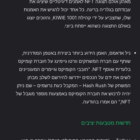
מארגן אולם תצוגה NFT לאמנים דיגיטליים שיציגו את
עבודתם בגלריה בריגה. כל אחד יכול להגיש את האמנות
שלו, שתצביע על ידי קהילת KIWIE 1001, והזוכים יוצגו
באולם התצוגה כשהוא ייפתח ביוני.
ניל אדאמס, האמן הידוע ביותר ביצירת באטמן המודרנית,
שותף עם חברת המשחקים וורטו גיימינג על חוברת קומיקס
בלעדית ואוסף NFT. "חובבי הקומיקס וגיימרים המעוניינים
לשים את ידם על הנכסים יידרשו להירשם לשלב מבחן
המשחק של Hash Rush – המקבל כעת נרשמים – שם ניתן
יהיה לרכוש את חוברת הקומיקס באמצעות מספר מוגבל של
NFT," הם אמרו בהודעה.
חדשות מטבעות יציבים