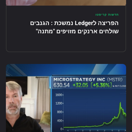
חדשות קריפטו
הפריצה לLedger נמשכת : הגנבים
שולחים ארנקים מזויפים "מתנה"