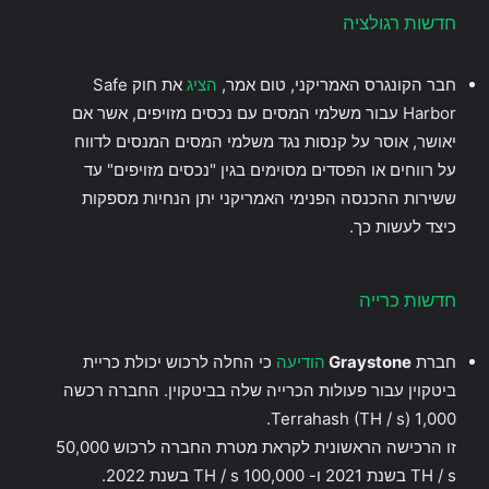
חדשות רגולציה
חבר הקונגרס האמריקני, טום אמר,
הציג
את חוק Safe
Harbor עבור משלמי המסים עם נכסים מזויפים, אשר אם
יאושר, אוסר על קנסות נגד משלמי המסים המנסים לדווח
על רווחים או הפסדים מסוימים בגין "נכסים מזויפים" עד
ששירות ההכנסה הפנימי האמריקני יתן הנחיות מספקות
כיצד לעשות כך.
חדשות כרייה
חברת
Graystone
הודיעה
כי החלה לרכוש יכולת כריית
ביטקוין עבור פעולות הכרייה שלה בביטקוין. החברה רכשה
1,000 Terrahash (TH / s).
זו הרכישה הראשונית לקראת מטרת החברה לרכוש 50,000
TH / s בשנת 2021 ו- 100,000 TH / s בשנת 2022.