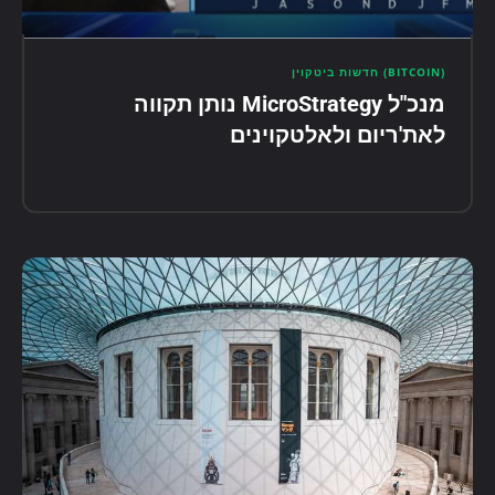
(BITCOIN) חדשות ביטקוין
מנכ"ל MicroStrategy נותן תקווה
לאת'ריום ולאלטקוינים