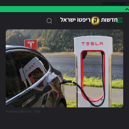
" crossorigin/>
מקור : Blomstמ Pixabay